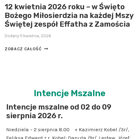
Z
A
12 kwietnia 2026 roku – w Święto
Y
L
Bożego Miłosierdzia na każdej Mszy
S
N
T
E
Świętej zespół Effatha z Zamościa
O
G
Ś
O
Dodany
11 kwietnia, 2026
C
–
N
1
P
ZOBACZ CAŁOŚĆ
A
2
O
J
K
T
Ś
W
R
W
I
Z
I
E
E
Ę
T
B
Intencje Mszalne
T
N
U
S
I
J
Intencje mszalne od 02 do 09
Z
A
E
E
2
M
sierpnia 2026 r.
G
0
Y
O
2
T
Niedziela – 2 sierpnia 8.00 + Kazimierz Kobel /3r/,
C
6
W
Feliksa Edward z r. Kobel; Danuta /9r/, Lesław, Józef,
I
R