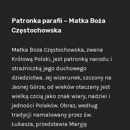
M
O
Ś
Patronka parafii – Matka Boża
C
Częstochowska
I
A
Matka Boża Częstochowska, zwana
Królową Polski, jest patronką narodu i
strażniczką jego duchowego
dziedzictwa. Jej wizerunek, czczony na
Jasnej Górze, od wieków otaczany jest
wielką czcią jako znak wiary, nadziei i
jedności Polaków. Obraz, według
tradycji namalowany przez św.
Łukasza, przedstawia Maryję