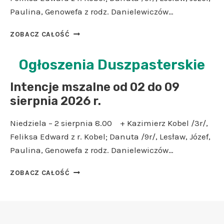
O
A
O
Paulina, Genowefa z rodz. Danielewiczów…
J
Ł
K
E
A
U
I
G
ZOBACZ CAŁOŚĆ
I
–
N
O
K
W
T
W
Ogłoszenia Duszpasterskie
R
Ś
E
S
W
W
N
P
I
I
Intencje mszalne od 02 do 09
C
A
C
Ę
J
R
sierpnia 2026 r.
H
T
E
C
R
O
M
I
Niedziela – 2 sierpnia 8.00 + Kazimierz Kobel /3r/,
Y
B
S
A
S
Feliksa Edward z r. Kobel; Danuta /9r/, Lesław, Józef,
O
Z
.
T
Ż
A
D
Paulina, Genowefa z rodz. Danielewiczów…
U
E
L
Z
S
G
N
I
I
ZOBACZ CAŁOŚĆ
A
O
E
Ę
N
–
M
O
K
T
B
I
D
U
E
O
Ł
0
J
N
Ż
O
2
E
C