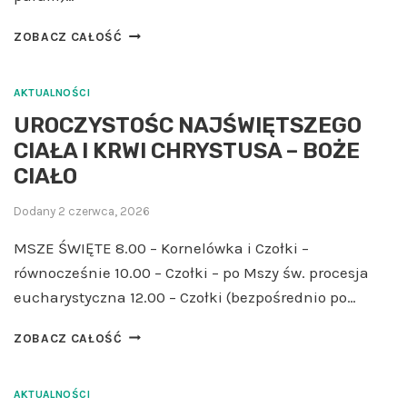
R
ZOBACZ CAŁOŚĆ
E
M
O
AKTUALNOŚCI
N
UROCZYSTOŚC NAJŚWIĘTSZEGO
T
CIAŁA I KRWI CHRYSTUSA – BOŻE
K
O
CIAŁO
Ś
C
Dodany
2 czerwca, 2026
I
O
MSZE ŚWIĘTE 8.00 – Kornelówka i Czołki –
Ł
równocześnie 10.00 – Czołki – po Mszy św. procesja
A
eucharystyczna 12.00 – Czołki (bezpośrednio po…
P
A
U
R
ZOBACZ CAŁOŚĆ
R
A
O
F
C
AKTUALNOŚCI
I