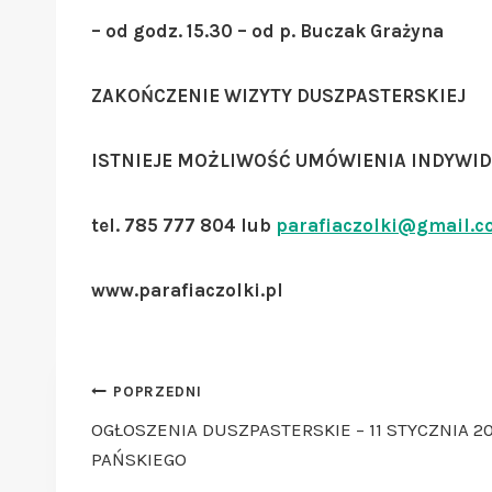
– od godz. 15.30 – od p. Buczak Grażyna
ZAKOŃCZENIE WIZYTY DUSZPASTERSKIEJ
ISTNIEJE MOŻLIWOŚĆ UMÓWIENIA INDYWID
tel. 785 777 804 lub
parafiaczolki@gmail.
www.parafiaczolki.pl
Nawigacja
POPRZEDNI
wpisu
OGŁOSZENIA DUSZPASTERSKIE – 11 STYCZNIA 2
PAŃSKIEGO