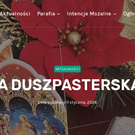
Aktualności
Parafia
Intencje Mszalne
Ogło
AKTUALNOŚCI
A DUSZPASTERSK
Data publikacji
11 stycznia, 2026