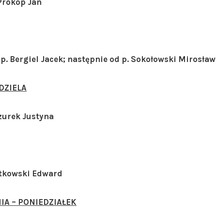
 Prokop Jan
 p. Bergiel Jacek; następnie od p. Sokołowski Mirosła
DZIELA
azurek Justyna
Witkowski Edward
IA – PONIEDZIAŁEK