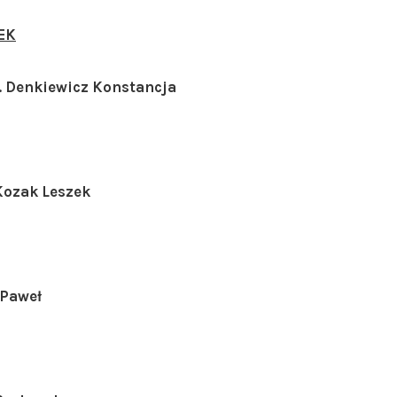
EK
p. Denkiewicz Konstancja
 Kozak Leszek
 Paweł