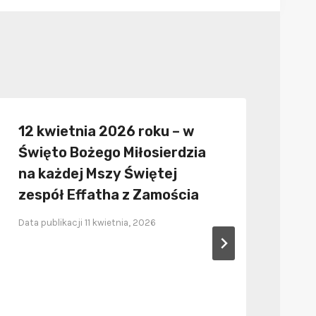
12 kwietnia 2026 roku – w
UR
Święto Bożego Miłosierdzia
NA
na każdej Mszy Świętej
KR
zespół Effatha z Zamościa
CI
Data publikacji
11 kwietnia, 2026
Data