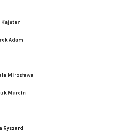
s Kajetan
urek Adam
mala Mirosława
czuk Marcin
ia Ryszard